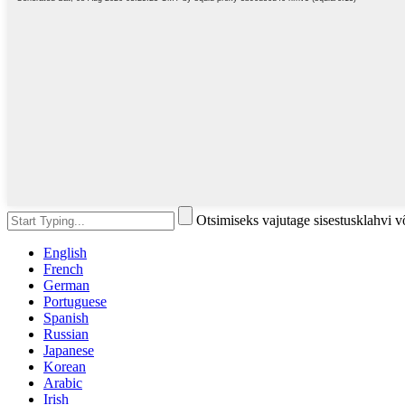
Otsimiseks vajutage sisestusklahvi 
English
French
German
Portuguese
Spanish
Russian
Japanese
Korean
Arabic
Irish