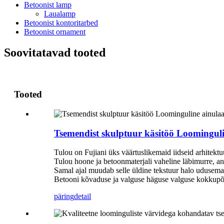
Betoonist lamp
Laualamp
Betoonist kontoritarbed
Betoonist ornament
Soovitatavad tooted
Tooted
Tsemendist skulptuur käsitöö Loomingu
Tulou on Fujiani üks väärtuslikemaid iidseid arhitektu
Tulou hoone ja betoonmaterjali vaheline läbimurre, a
Samal ajal muudab selle üldine tekstuur halo udusema
Betooni kõvaduse ja valguse häguse valguse kokkupõr
päring
detail