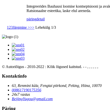
Integreerides Bauhausi loomise kontseptsiooni ja aval
Ratsionaalne esteetika, laske elul areneda.
päring
detail
1
2
3
Järgmine >
>>
Lehekülg 1/3
© Autoriõigus - 2010-2022 : Kõik õigused kaitstud.
- - , , , , , ,
Kontaktinfo
63, Renmini küla, Fengtai piirkond, Peking, Hiina, 10070
008617190175356
24x7 vastus
BeijingYugou@gmail.com
Päring