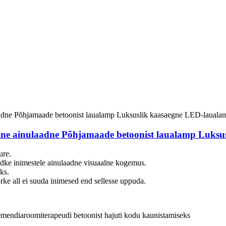
line ainulaadne Põhjamaade betoonist laualamp Luks
ure.
ndke inimestele ainulaadne visuaalne kogemus.
ks.
ke all ei suuda inimesed end sellesse uppuda.