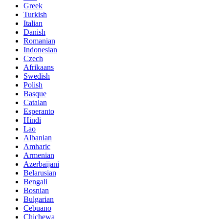
Greek
Turkish
Italian
Danish
Romanian
Indonesian
Czech
Afrikaans
Swedish
Polish
Basque
Catalan
Esperanto
Hindi
Lao
Albanian
Amharic
Armenian
Azerbaijani
Belarusian
Bengali
Bosnian
Bulgarian
Cebuano
Chichewa