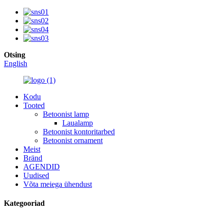
Otsing
English
Kodu
Tooted
Betoonist lamp
Laualamp
Betoonist kontoritarbed
Betoonist ornament
Meist
Bränd
AGENDID
Uudised
Võta meiega ühendust
Kategooriad