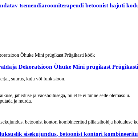
andatav tsemendiaroomiterapeudi betoonist hajuti kod
aldaja Dekoratsioon Õhuke Mini prügikast Prügikast
erjal, suurus, kuju või funktsioon.
aikuse, jaheduse ja vaoshoitusega, nii et te ei tunne selle olemasolu.
putada ja murda.
luksuslik sisekujundus, betoonist kontori kombineeritu