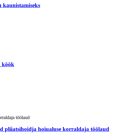
u kaunistamiseks
i köök
d pliiatsihoidja hoiualuse korraldaja töölaud