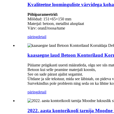
Kvaliteetne loominguliste värvidega koh
Põhiparameetrid:
Mõõdud: 151×65×150 mm
Materjal: betoon, metallist alusplaat
Värv: oranž/roosa/tume
päring
detail
kaasaegne laud Betoon Kontorilaud Korr
Püüame prügikasti uuesti määratleda, olgu see siis mat
Betoon kui selle peamine materjali koostis,
See on sade pärast ajalist segamist.
Ühtlane ja sile tekstuur, mida see läbistab, on pideva v
Survekindlus pole probleem ning seda on ka lihtne ko
päring
detail
2022. aasta kontorikooli tarnija Moodne 