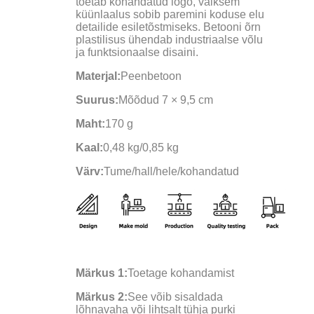
toetab kohandatud logo, väiksem
küünlaalus sobib paremini koduse elu
detailide esiletõstmiseks. Betooni õrn
plastilisus ühendab industriaalse võlu
ja funktsionaalse disaini.
Materjal:
Peenbetoon
Suurus:
Mõõdud 7 × 9,5 cm
Maht:
170 g
Kaal:
0,48 kg/0,85 kg
Värv:
Tume/hall/hele/kohandatud
Märkus 1:
Toetage kohandamist
Märkus 2:
See võib sisaldada
lõhnavaha või lihtsalt tühja purki