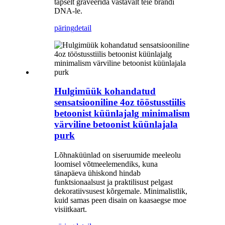
täpselt graveerida vastavalt teie brändi
DNA-le.
päring
detail
Hulgimüük kohandatud
sensatsiooniline 4oz tööstusstiilis
betoonist küünlajalg minimalism
värviline betoonist küünlajala
purk
Lõhnaküünlad on siseruumide meeleolu
loomisel võtmeelemendiks, kuna
tänapäeva ühiskond hindab
funktsionaalsust ja praktilisust pelgast
dekoratiivsusest kõrgemale. Minimalistlik,
kuid samas peen disain on kaasaegse moe
visiitkaart.