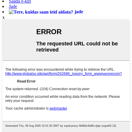
Saada e-kiri
Jade
jade
x