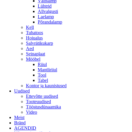
Välislamp
Lühtrid
Allvalgusti
Laelamp
Põrandalamp
Kell
Tuhatoos
Hoiualus
Salvrätikukarp
Aed
Seinaplaat
Mööbel
Riiul
Mantliriiul
Tool
Tabel
Kontor ja kaunistused
Uudised
Ettevõtte uudised
Tooteuudised
Tööstusdünaamika
Video
Meist
Bränd
AGENDID