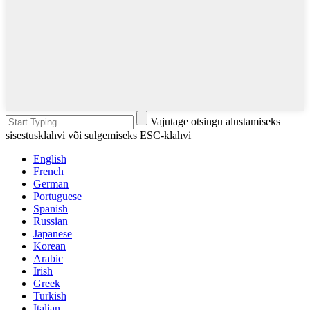
Vajutage otsingu alustamiseks
sisestusklahvi või sulgemiseks ESC-klahvi
English
French
German
Portuguese
Spanish
Russian
Japanese
Korean
Arabic
Irish
Greek
Turkish
Italian