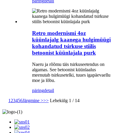
päring
detail
Retro modernismi 4oz
küünlajalg kaanega hulgimüügi
kohandatud tsirkuse stiilis
betoonist küünlajala purk
Naeru ja rõõmu täis tsirkuseetendus on
algamas. See betoonist küünlaalus
meenutab tsirkusetelki, tuues igapäevaellu
moe ja lõbu.
päring
detail
1
2
3
4
5
6
Järgmine >
>>
Lehekülg 1 / 14