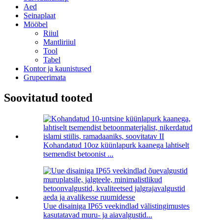
Aed
Seinaplaat
Mööbel
Riiul
Mantliriiul
Tool
Tabel
Kontor ja kaunistused
Grupeerimata
Soovitatud tooted
Kohandatud 10oz küünlapurk kaanega lahtiselt
tsemendist betoonist ...
Uue disainiga IP65 veekindlad välistingimustes
kasutatavad muru- ja aiavalgustid...