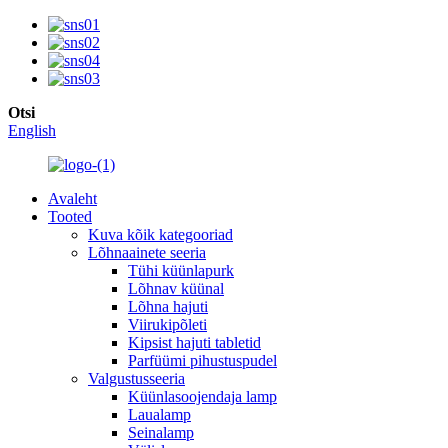
Otsi
English
Avaleht
Tooted
Kuva kõik kategooriad
Lõhnaainete seeria
Tühi küünlapurk
Lõhnav küünal
Lõhna hajuti
Viirukipõleti
Kipsist hajuti tabletid
Parfüümi pihustuspudel
Valgustusseeria
Küünlasoojendaja lamp
Laualamp
Seinalamp