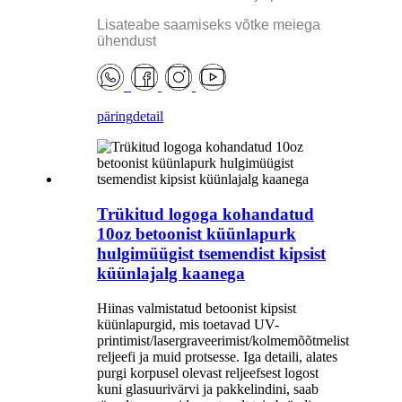
Lisateabe saamiseks võtke meiega
ühendust
päring
detail
Trükitud logoga kohandatud
10oz betoonist küünlapurk
hulgimüügist tsemendist kipsist
küünlajalg kaanega
Hiinas valmistatud betoonist kipsist
küünlapurgid, mis toetavad UV-
printimist/lasergraveerimist/kolmemõõtmelist
reljeefi ja muid protsesse. Iga detaili, alates
purgi korpusel olevast reljeefsest logost
kuni glasuurivärvi ja pakkelindini, saab