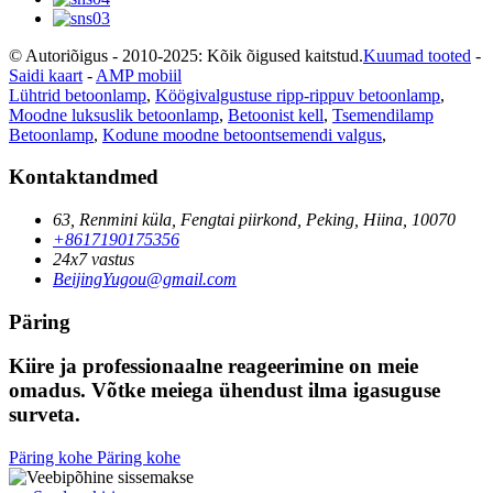
© Autoriõigus - 2010-2025: Kõik õigused kaitstud.
Kuumad tooted
-
Saidi kaart
-
AMP mobiil
Lühtrid betoonlamp
,
Köögivalgustuse ripp-rippuv betoonlamp
,
Moodne luksuslik betoonlamp
,
Betoonist kell
,
Tsemendilamp
Betoonlamp
,
Kodune moodne betoontsemendi valgus
,
Kontaktandmed
63, Renmini küla, Fengtai piirkond, Peking, Hiina, 10070
+8617190175356
24x7 vastus
BeijingYugou@gmail.com
Päring
Kiire ja professionaalne reageerimine on meie
omadus. Võtke meiega ühendust ilma igasuguse
surveta.
Päring kohe
Päring kohe