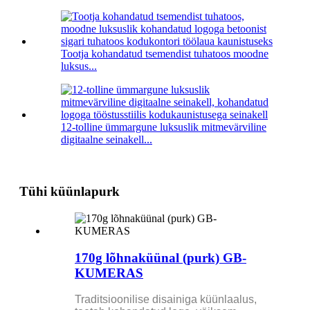
Tootja kohandatud tsemendist tuhatoos moodne
luksus...
12-tolline ümmargune luksuslik mitmevärviline
digitaalne seinakell...
Tühi küünlapurk
170g lõhnaküünal (purk) GB-
KUMERAS
Traditsioonilise disainiga küünlaalus,