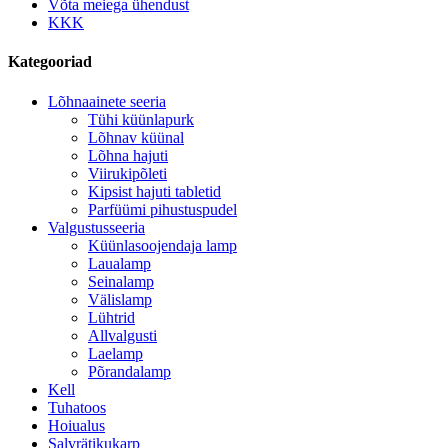
Võta meiega ühendust
KKK
Kategooriad
Lõhnaainete seeria
Tühi küünlapurk
Lõhnav küünal
Lõhna hajuti
Viirukipõleti
Kipsist hajuti tabletid
Parfüümi pihustuspudel
Valgustusseeria
Küünlasoojendaja lamp
Laualamp
Seinalamp
Välislamp
Lühtrid
Allvalgusti
Laelamp
Põrandalamp
Kell
Tuhatoos
Hoiualus
Salvrätikukarp