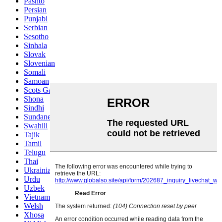
Pashto
Persian
Punjabi
Serbian
Sesotho
Sinhala
Slovak
Slovenian
Somali
Samoan
Scots Gaelic
Shona
Sindhi
Sundanese
Swahili
Tajik
Tamil
Telugu
Thai
Ukrainian
Urdu
Uzbek
Vietnamese
Welsh
Xhosa