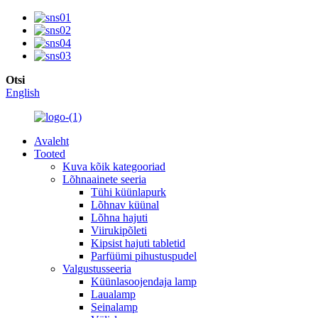
Otsi
English
Avaleht
Tooted
Kuva kõik kategooriad
Lõhnaainete seeria
Tühi küünlapurk
Lõhnav küünal
Lõhna hajuti
Viirukipõleti
Kipsist hajuti tabletid
Parfüümi pihustuspudel
Valgustusseeria
Küünlasoojendaja lamp
Laualamp
Seinalamp