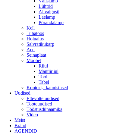
Välislamp
Lühtrid
Allvalgusti
Laelamp
Põrandalamp
Kell
Tuhatoos
Hoiualus
Salvrätikukarp
Aed
Seinaplaat
Mööbel
Riiul
Mantliriiul
Tool
Tabel
Kontor ja kaunistused
Uudised
Ettevõtte uudised
Tooteuudised
Tööstusdünaamika
Video
Meist
Bränd
AGENDID