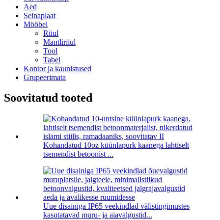
Aed
Seinaplaat
Mööbel
Riiul
Mantliriiul
Tool
Tabel
Kontor ja kaunistused
Grupeerimata
Soovitatud tooted
Kohandatud 10oz küünlapurk kaanega lahtiselt
tsemendist betoonist ...
Uue disainiga IP65 veekindlad välistingimustes
kasutatavad muru- ja aiavalgustid...