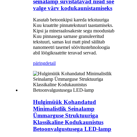
seinalamp süvistatavad nišid soe
valge värv kodukaunistamiseks
Kasutab betoonkipsi kareda tekstuuriga
Kuu kraatrite pinnatekstuuri taastamiseks.
Kipsi ja mineraalosakeste segu moodustab
Kuu pinnasega sarnase granuleeritud
tekstuuri, samas kui matt pind säilitab
nanomeetri tasemel söövitustehnoloogia
abil löögikraatrite teravad servad.
päring
detail
Hulgimüük Kohandatud
Minimalistlik Seinalamp
Ümmarguse Struktuuriga
Klassikaline Kodukaunistus
Betoonvalgustusega LED-lamp