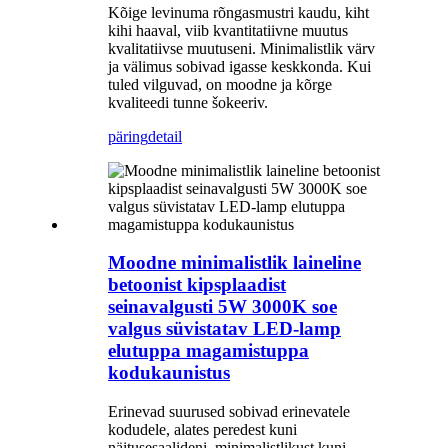
Kõige levinuma rõngasmustri kaudu, kiht
kihi haaval, viib kvantitatiivne muutus
kvalitatiivse muutuseni. Minimalistlik värv
ja välimus sobivad igasse keskkonda. Kui
tuled vilguvad, on moodne ja kõrge
kvaliteedi tunne šokeeriv.
päring
detail
Moodne minimalistlik laineline
betoonist kipsplaadist
seinavalgusti 5W 3000K soe
valgus süvistatav LED-lamp
elutuppa magamistuppa
kodukaunistus
Erinevad suurused sobivad erinevatele
kodudele, alates peredest kuni
näitusesaalideni, minimalistlikust kuni