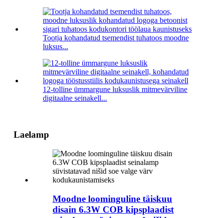
Tootja kohandatud tsemendist tuhatoos moodne
luksus...
12-tolline ümmargune luksuslik mitmevärviline
digitaalne seinakell...
Laelamp
Moodne loominguline täiskuu
disain 6.3W COB kipsplaadist