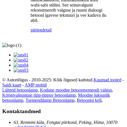
wabi-sabi stiilini. See seinavalgusti
rekonstrueerib valguse ja ruumi dialoogi
betooni igavese tekstuuri ja vee kaduva ilu
abil.
päring
detail
© Autoriõigus - 2010-2025: Kõik õigused kaitstud.
Kuumad tooted
-
Saidi kaart
-
AMP mobiil
Lühtrid betoonlamp
,
Kodune moodne betoontsemendi valgus
,
Köögivalgustuse ripp-rippuv betoonlamp
,
Moodne luksuslik
betoonlamp
,
Tsemendilamp Betoonlamp
,
Betoonist kell
,
Kontaktandmed
63, Renmini küla, Fengtai piirkond, Peking, Hiina, 10070