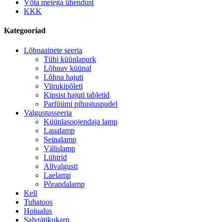
Võta meiega ühendust
KKK
Kategooriad
Lõhnaainete seeria
Tühi küünlapurk
Lõhnav küünal
Lõhna hajuti
Viirukipõleti
Kipsist hajuti tabletid
Parfüümi pihustuspudel
Valgustusseeria
Küünlasoojendaja lamp
Laualamp
Seinalamp
Välislamp
Lühtrid
Allvalgusti
Laelamp
Põrandalamp
Kell
Tuhatoos
Hoiualus
Salvrätikukarp