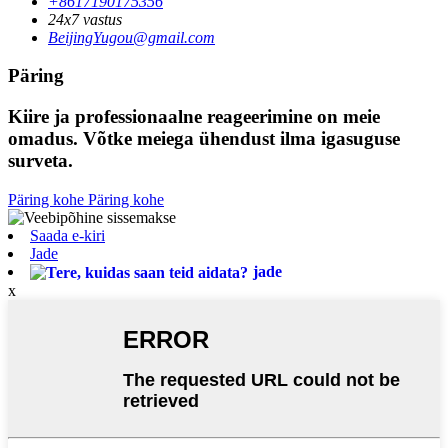
+8617190175356
24x7 vastus
BeijingYugou@gmail.com
Päring
Kiire ja professionaalne reageerimine on meie
omadus. Võtke meiega ühendust ilma igasuguse
surveta.
Päring kohe
Päring kohe
Saada e-kiri
Jade
jade
x