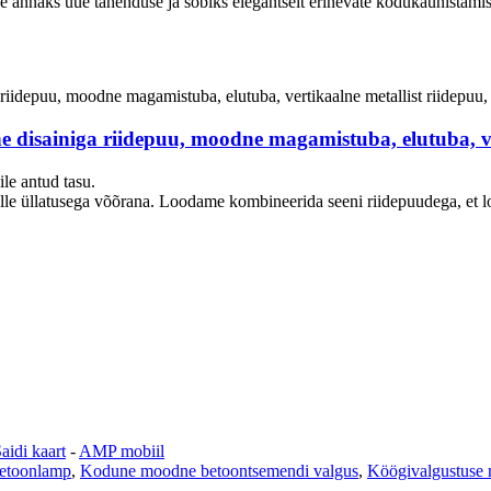
see annaks uue tähenduse ja sobiks elegantselt erinevate kodukaunistamis
disainiga riidepuu, moodne magamistuba, elutuba, ver
ile antud tasu.
elle üllatusega võõrana. Loodame kombineerida seeni riidepuudega, et l
aidi kaart
-
AMP mobiil
betoonlamp
,
Kodune moodne betoontsemendi valgus
,
Köögivalgustuse 