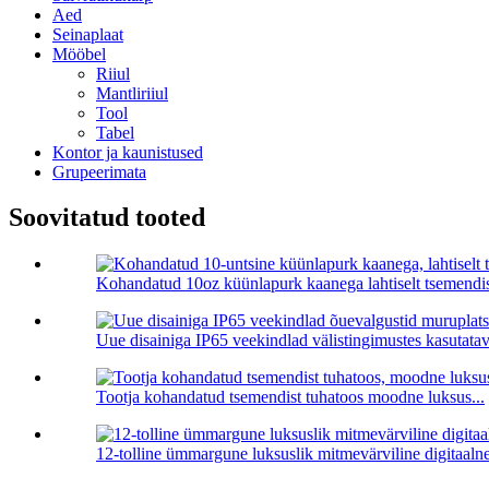
Aed
Seinaplaat
Mööbel
Riiul
Mantliriiul
Tool
Tabel
Kontor ja kaunistused
Grupeerimata
Soovitatud tooted
Kohandatud 10oz küünlapurk kaanega lahtiselt tsemendist
Uue disainiga IP65 veekindlad välistingimustes kasutatava
Tootja kohandatud tsemendist tuhatoos moodne luksus...
12-tolline ümmargune luksuslik mitmevärviline digitaalne 