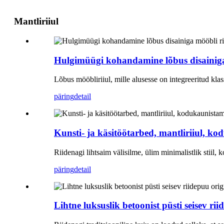
Mantliriiul
Hulgimüügi kohandamine lõbus disainiga m
Lõbus mööbliriiul, mille alusesse on integreeritud klas
päring
detail
Kunsti- ja käsitöötarbed, mantliriiul, k
Riidenagi lihtsaim välisilme, ülim minimalistlik stiil
päring
detail
Lihtne luksuslik betoonist püsti seisev r