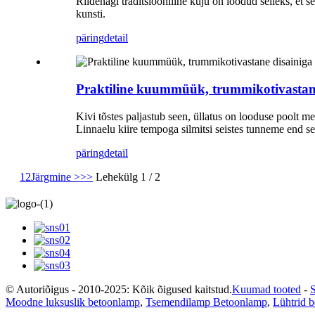
Riidenagi traditsiooniline kuju on loodud selleks, et 
kunsti.
päring
detail
Praktiline kuummüük, trummikotivastane 
Kivi tõstes paljastub seen, üllatus on looduse poolt me
Linnaelu kiire tempoga silmitsi seistes tunneme end s
päring
detail
1
2
Järgmine >
>>
Lehekülg 1 / 2
© Autoriõigus - 2010-2025: Kõik õigused kaitstud.
Kuumad tooted
-
S
Moodne luksuslik betoonlamp
,
Tsemendilamp Betoonlamp
,
Lühtrid 