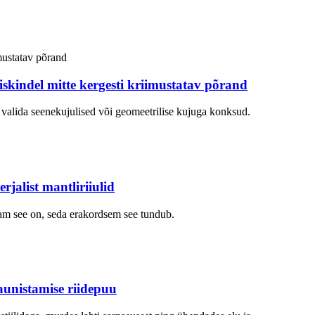
skindel mitte kergesti kriimustatav põrand
aab valida seenekujulised või geomeetrilise kujuga konksud.
jalist mantliriiulid
tsam see on, seda erakordsem see tundub.
kaunistamise riidepuu