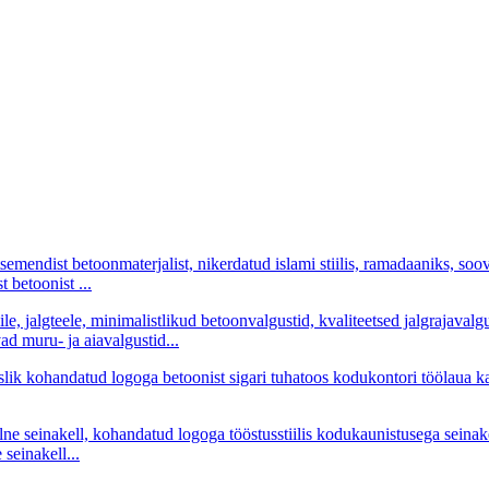
 betoonist ...
d muru- ja aiavalgustid...
seinakell...