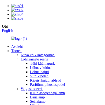
Otsi
English
Avaleht
Tooted
Kuva kõik kategooriad
Lõhnaainete seeria
Tühi küünlapurk
Lõhnav küünal
Lõhna hajuti
Viirukipõleti
Kipsist hajuti tabletid
Parfüümi pihustuspudel
Valgustusseeria
Küünlasoojendaja lamp
Laualamp
Seinalamp