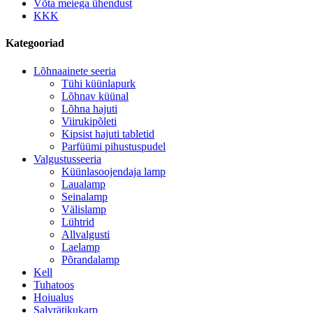
Võta meiega ühendust
KKK
Kategooriad
Lõhnaainete seeria
Tühi küünlapurk
Lõhnav küünal
Lõhna hajuti
Viirukipõleti
Kipsist hajuti tabletid
Parfüümi pihustuspudel
Valgustusseeria
Küünlasoojendaja lamp
Laualamp
Seinalamp
Välislamp
Lühtrid
Allvalgusti
Laelamp
Põrandalamp
Kell
Tuhatoos
Hoiualus
Salvrätikukarp