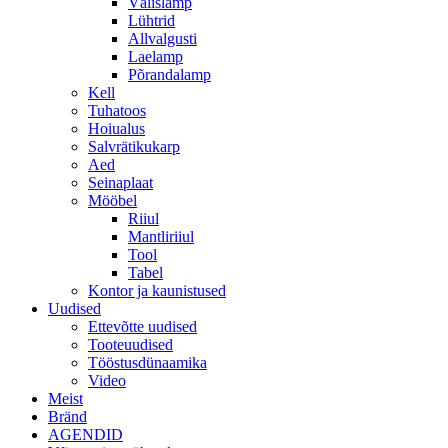
Välislamp
Lühtrid
Allvalgusti
Laelamp
Põrandalamp
Kell
Tuhatoos
Hoiualus
Salvrätikukarp
Aed
Seinaplaat
Mööbel
Riiul
Mantliriiul
Tool
Tabel
Kontor ja kaunistused
Uudised
Ettevõtte uudised
Tooteuudised
Tööstusdünaamika
Video
Meist
Bränd
AGENDID