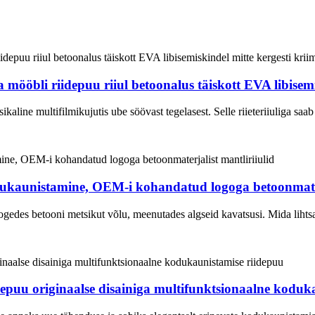
ööbli riidepuu riiul betoonalus täiskott EVA libisemi
sikaline multifilmikujutis ube söövast tegelasest. Selle riieteriiuliga s
odukaunistamine, OEM-i kohandatud logoga betoonmater
, kogedes betooni metsikut võlu, meenutades algseid kavatsusi. Mida lih
iidepuu originaalse disainiga multifunktsionaalne kodu