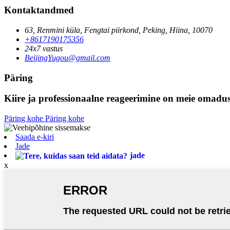
Kontaktandmed
63, Renmini küla, Fengtai piirkond, Peking, Hiina, 10070
+8617190175356
24x7 vastus
BeijingYugou@gmail.com
Päring
Kiire ja professionaalne reageerimine on meie omadu
Päring kohe
Päring kohe
Saada e-kiri
Jade
jade
x