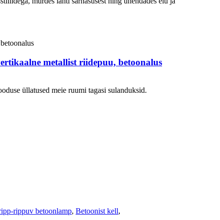
stiilidega, murdes lahti sarnasusest ning ühendades elu ja
tikaalne metallist riidepuu, betoonalus
ooduse üllatused meie ruumi tagasi sulanduksid.
ripp-rippuv betoonlamp
,
Betoonist kell
,