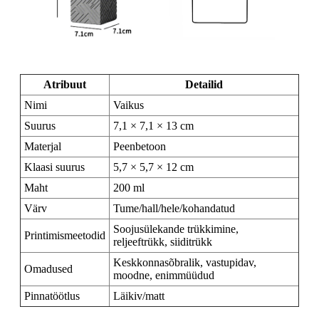
Atribuut
Detailid
Nimi
Vaikus
Suurus
7,1 × 7,1 × 13 cm
Materjal
Peenbetoon
Klaasi suurus
5,7 × 5,7 × 12 cm
Maht
200 ml
Värv
Tume/hall/hele/kohandatud
Soojusülekande trükkimine,
Printimismeetodid
reljeeftrükk, siiditrükk
Keskkonnasõbralik, vastupidav,
Omadused
moodne, enimmüüdud
Pinnatöötlus
Läikiv/matt