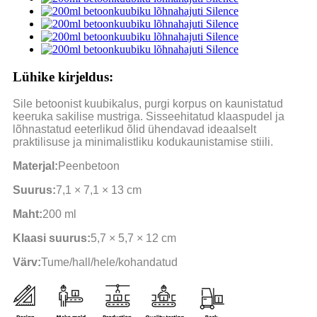
Lühike kirjeldus:
Sile betoonist kuubikalus, purgi korpus on kaunistatud
keeruka sakilise mustriga. Sisseehitatud klaaspudel ja
lõhnastatud eeterlikud õlid ühendavad ideaalselt
praktilisuse ja minimalistliku kodukaunistamise stiili.
Materjal:
Peenbetoon
Suurus:
7,1 × 7,1 × 13 cm
Maht:
200 ml
Klaasi suurus:
5,7 × 5,7 × 12 cm
Värv:
Tume/hall/hele/kohandatud