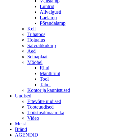
Välislamp
Lühtrid
Allvalgusti
Laelamp
Põrandalamp
Kell
Tuhatoos
Hoiualus
Salvrätikukarp
Aed
Seinaplaat
Mööbel
Riiul
Mantliriiul
Tool
Tabel
Kontor ja kaunistused
Uudised
Ettevõtte uudised
Tooteuudised
Tööstusdünaamika
Video
Meist
Bränd
AGENDID