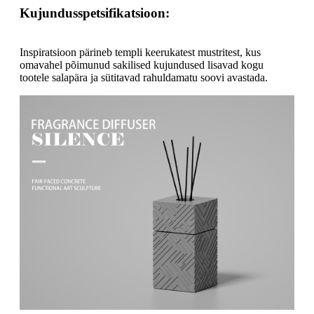
Kujundusspetsifikatsioon:
Inspiratsioon pärineb templi keerukatest mustritest, kus
omavahel põimunud sakilised kujundused lisavad kogu
tootele salapära ja sütitavad rahuldamatu soovi avastada.