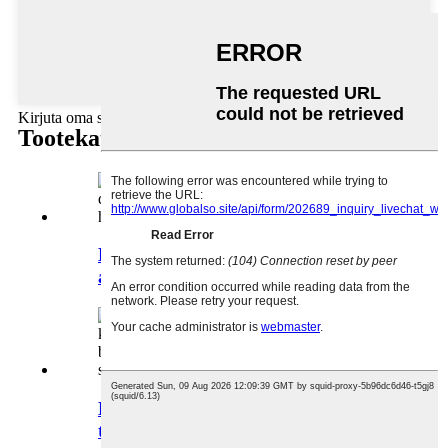
Kirjuta oma sõnum siia ja saada see meile
Tootekategooriad
Hulgimüük 2oz küünlapurk
ainulaadse disainiga lõhnastatud ...
Kohandatud täiustatud
tööstusstiilis kolmemõõtmeline...