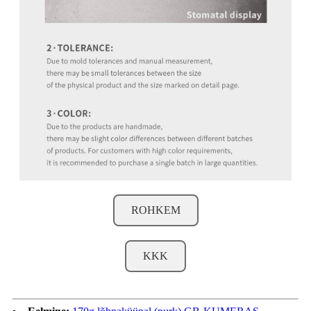
ROHKEM
KKK