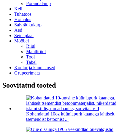
Põrandalamp
Kell
Tuhatoos
Hoiualus
Salvrätikukarp
Aed
Seinaplaat
Mööbel
Riiul
Mantliriiul
Tool
Tabel
Kontor ja kaunistused
Grupeerimata
Soovitatud tooted
Kohandatud 10oz küünlapurk kaanega lahtiselt
tsemendist betoonist ...