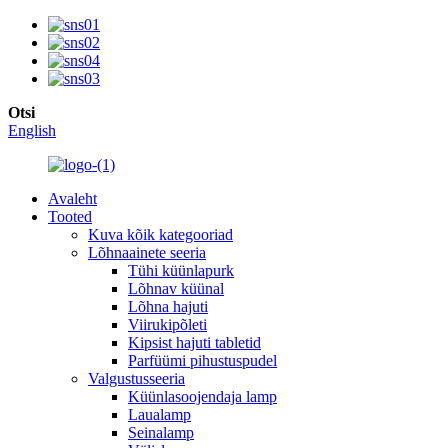
Otsi
English
Avaleht
Tooted
Kuva kõik kategooriad
Lõhnaainete seeria
Tühi küünlapurk
Lõhnav küünal
Lõhna hajuti
Viirukipõleti
Kipsist hajuti tabletid
Parfüümi pihustuspudel
Valgustusseeria
Küünlasoojendaja lamp
Laualamp
Seinalamp