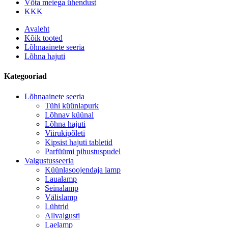
Võta meiega ühendust
KKK
Avaleht
Kõik tooted
Lõhnaainete seeria
Lõhna hajuti
Kategooriad
Lõhnaainete seeria
Tühi küünlapurk
Lõhnav küünal
Lõhna hajuti
Viirukipõleti
Kipsist hajuti tabletid
Parfüümi pihustuspudel
Valgustusseeria
Küünlasoojendaja lamp
Laualamp
Seinalamp
Välislamp
Lühtrid
Allvalgusti
Laelamp