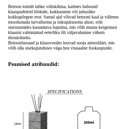
Betoon toimib tahke väliskihina, kaitstes habrasid
klaaspudeleid löökide, kukkumiste või juhuslike
kokkupõrgete eest. Samal ajal võivad betooni kaal ja välimus
moodustada turvalisema ja isikupärasema aluse, eriti
siseruumides kasutatava hajutina, mis võib muuta kergemast
klaasist valmistatud eeterliku õli väljavalamise vähem
tõenäoliseks.
Betoonfassaad ja klaasvooder loovad sooja atmosfääri, mis
võib olla sisekujunduses väga hea visuaalne fookuspunkt.
Peamised atribuudid: