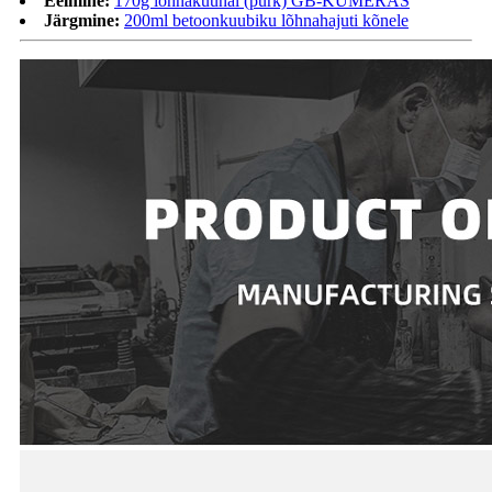
Eelmine:
170g lõhnaküünal (purk) GB-KUMERAS
Järgmine:
200ml betoonkuubiku lõhnahajuti kõnele