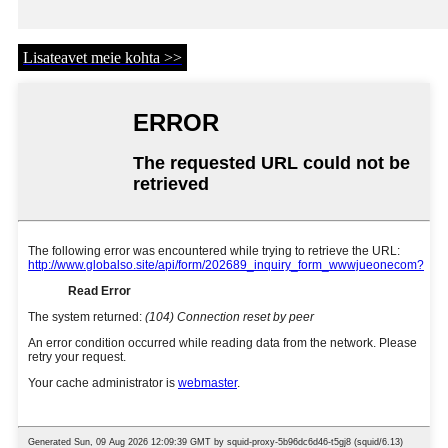
Lisateavet meie kohta >>