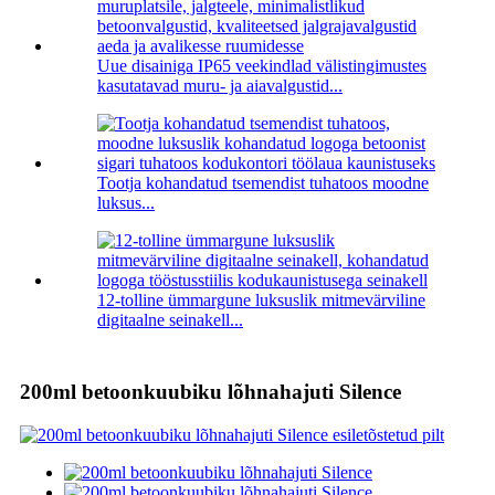
Uue disainiga IP65 veekindlad välistingimustes
kasutatavad muru- ja aiavalgustid...
Tootja kohandatud tsemendist tuhatoos moodne
luksus...
12-tolline ümmargune luksuslik mitmevärviline
digitaalne seinakell...
200ml betoonkuubiku lõhnahajuti Silence