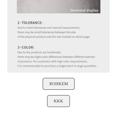
ROHKEM
KKK