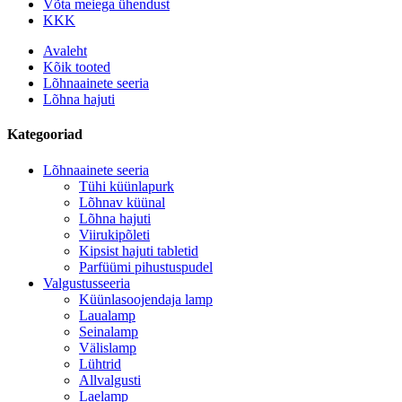
Võta meiega ühendust
KKK
Avaleht
Kõik tooted
Lõhnaainete seeria
Lõhna hajuti
Kategooriad
Lõhnaainete seeria
Tühi küünlapurk
Lõhnav küünal
Lõhna hajuti
Viirukipõleti
Kipsist hajuti tabletid
Parfüümi pihustuspudel
Valgustusseeria
Küünlasoojendaja lamp
Laualamp
Seinalamp
Välislamp
Lühtrid
Allvalgusti
Laelamp