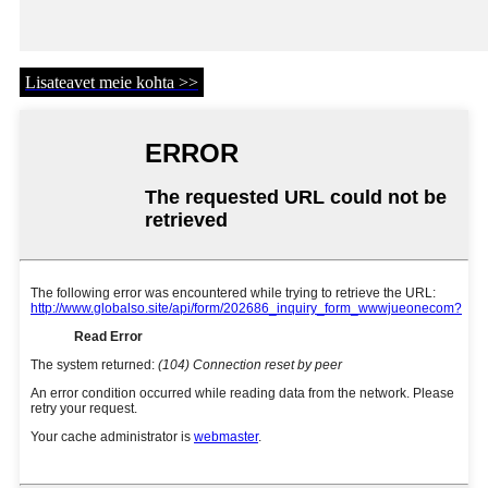
Lisateavet meie kohta >>