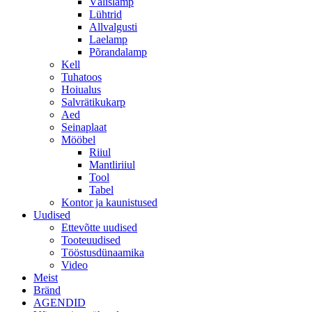
Välislamp
Lühtrid
Allvalgusti
Laelamp
Põrandalamp
Kell
Tuhatoos
Hoiualus
Salvrätikukarp
Aed
Seinaplaat
Mööbel
Riiul
Mantliriiul
Tool
Tabel
Kontor ja kaunistused
Uudised
Ettevõtte uudised
Tooteuudised
Tööstusdünaamika
Video
Meist
Bränd
AGENDID