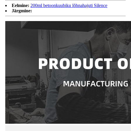
Eelmine:
200ml betoonkuubiku lõhnahajuti Silence
Järgmine: