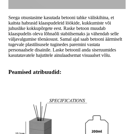
Seega otsustasime kasutada betooni tahke väliskihina, et
kaitsta habrasid klaaspudeleid löökide, kukkumiste või
juhuslike kokkupõrgete eest. Raske betoon muudab
klaaspudelis oleva lõhnaõli stabiilsemaks ja vähendab selle
väljavalgumise tõenäosust. Samal ajal saab betooni äärmiselt
tugevale plastilisusele tuginedes paremini vastata
personaalsele disainile. Laske betoonil anda siseruumides
kasutatavatele hajutitele ainulaadsemat visuaalset võlu.
Peamised atribuudid: