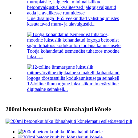
Uue disainiga IP65 veekindlad välistingimustes
kasutatavad muru- ja aiavalgustid...
Tootja kohandatud tsemendist tuhatoos moodne
luksus...
12-tolline ümmargune luksuslik mitmevärviline
digitaalne seinakell...
200ml betoonkuubiku lõhnahajuti kõnele