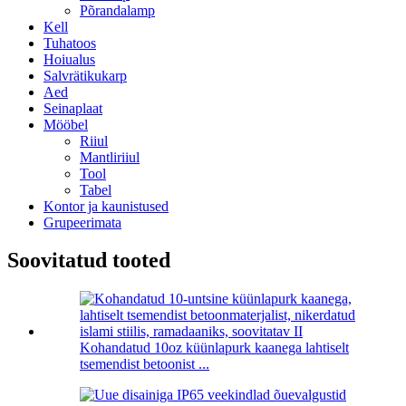
Põrandalamp
Kell
Tuhatoos
Hoiualus
Salvrätikukarp
Aed
Seinaplaat
Mööbel
Riiul
Mantliriiul
Tool
Tabel
Kontor ja kaunistused
Grupeerimata
Soovitatud tooted
Kohandatud 10oz küünlapurk kaanega lahtiselt
tsemendist betoonist ...