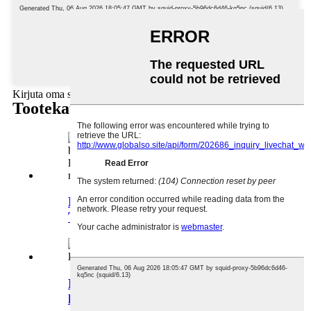
Kirjuta oma sõnum siia ja saada see meile
Tootekategooriad
Lihtne disain Mitmevärviline
Tekstuur Betoon Tis ...
Futuristlik spiraaltrepi
küünlasoojendaja lamp...