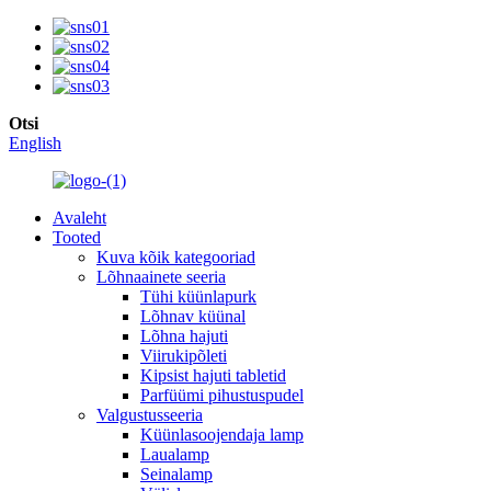
Otsi
English
Avaleht
Tooted
Kuva kõik kategooriad
Lõhnaainete seeria
Tühi küünlapurk
Lõhnav küünal
Lõhna hajuti
Viirukipõleti
Kipsist hajuti tabletid
Parfüümi pihustuspudel
Valgustusseeria
Küünlasoojendaja lamp
Laualamp
Seinalamp