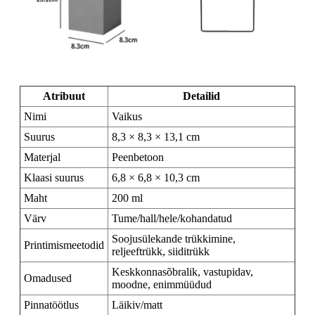
Atribuut
Detailid
Nimi
Vaikus
Suurus
8,3 × 8,3 × 13,1 cm
Materjal
Peenbetoon
Klaasi suurus
6,8 × 6,8 × 10,3 cm
Maht
200 ml
Värv
Tume/hall/hele/kohandatud
Soojusülekande trükkimine,
Printimismeetodid
reljeeftrükk, siiditrükk
Keskkonnasõbralik, vastupidav,
Omadused
moodne, enimmüüdud
Pinnatöötlus
Läikiv/matt